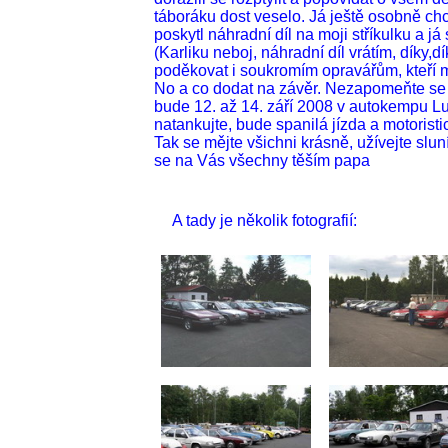
táboráku dost veselo. Já ještě osobně chc
poskytl náhradní díl na moji stříkulku a j
(Karliku neboj, náhradní díl vrátím, díky,
poděkovat i soukromím opravářům, kteří m
No a co dodat na závěr. Nezapomeňte se h
bude 12. až 14. září 2008 v autokempu Lu
natankujte, bude spanilá jízda a motoristi
Tak se mějte všichni krásně, užívejte sl
se na Vás všechny těším papa
A tady je několik fotografií: