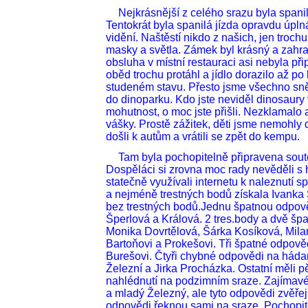
Nejkrásnější z celého srazu byla spani
Tentokrát byla spanilá jízda opravdu úpln
vidění. Naštěstí nikdo z našich, jen troch
masky a světla. Zámek byl krásný a zahrad
obsluha v místní restauraci asi nebyla při
oběd trochu protáhl a jídlo dorazilo až po
studeném stavu. Přesto jsme všechno sněd
do dinoparku. Kdo jste neviděl dinosaury v 
mohutnost, o moc jste přišli. Nezklamalo 
vášky. Prostě zážitek, děti jsme nemohly
došli k autům a vrátili se zpět do kempu.
Tam byla pochopitelně připravena soutě
Dospěláci si zrovna moc rady nevěděli s 
statečně využívali internetu k naleznutí s
a nejméně trestných bodů získala Ivanka 
bez trestných bodů.Jednu špatnou odpově
Šperlová a Králová. 2 tres.body a dvě špa
Monika Dovrtělová, Šárka Kosíková, Milan
Bartoňovi a Prokešovi. Tři špatné odpov
Burešovi. Čtyři chybné odpovědi na hád
Železní a Jirka Procházka. Ostatní měli p
nahlédnutí na podzimním sraze. Zajímav
a mladý Železný, ale tyto odpovědi zvěře
odpovědi řeknou sami na sraze. Pochopite