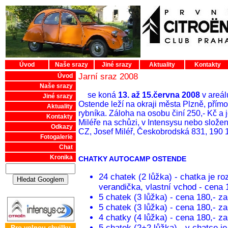
Úvod
Naše srazy
Jiné srazy
Aktuality
Kontakty
Jarní sraz 2008
Úvod
Naše srazy
se koná
13. až 15.června 2008
v areá
Jiné srazy
Ostende leží na okraji města Plzně, pří
Aktuality
rybníka. Záloha na osobu činí 250,- Kč a 
Kontakty
Miléře na schůzi, v Intensysu nebo slo
Odkazy
CZ, Josef Miléř, Českobrodská 831, 190 
Fotogalerie
Chat
Kronika
CHATKY AUTOCAMP OSTENDE
24 chatek (2 lůžka) - chatka je ro
verandička, vlastní vchod - cena 
5 chatek (3 lůžka) - cena 180,- za
5 chatek (3 lůžka) - cena 180,- za
4 chatky (4 lůžka) - cena 180,- za
5 chatek (2+2 lůžka) - v chatce j
Pro volnou chvilku