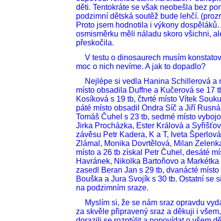
děti. Tentokráte se však neobešla bez pom
podzimní dětská soutěž bude lehčí. (proz
Proto jsem hodnotila i výkony dospěláků. 
osmisměrku měli náladu skoro všichni, ale
přeskočila.
V testu o dinosaurech musím konstatova
moc o nich nevíme. A jak to dopadlo?
Nejlépe si vedla Hanina Schillerová a 
místo obsadila Duffne a Kučerová se 17 tb,
Kosíková s 19 tb, čtvrté místo Vítek Souk
páté místo obsadil Ondra Síč a Jiří Rusnák
Tomáš Čuhel s 23 tb, sedmé místo vybojov
Jirka Procházka, Ester Králová a Syřišťová 
závěsu Petr Kadera, K a T, Iveta Šperlov
Zlámal, Monika Dovrtělová, Milan Zelenka
místo a 26 tb získal Petr Čuhel, desáté mí
Havránek, Nikolka Bartoňovo a Markétka 
zasedl Beran Jan s 29 tb, dvanácté místo
Bouška a Jura Svojík s 30 tb. Ostatní se sic
na podzimním sraze.
Myslím si, že se nám sraz opravdu vyd
za skvěle připravený sraz a děkuji i všem,
dorazili se rozptýlit a popovídat o všem d