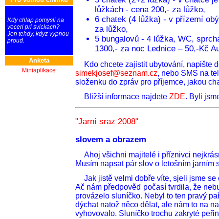
lůžkách - cena 200,- za lůžko,
6 chatek (4 lůžka) - v přízemí obý
Kdy chlap pomysli na
veceri pri svickach?
za lůžko,
Jen tehdy, kdyz vypnou
5 bungalovů - 4 lůžka, WC, sprch
proud.
1300,- za noc Lednice – 50,-Kč Au
Anketa
Kdo chcete zajistit ubytování, napište 
Miniaplikace
simekjosef@seznam.cz
, nebo SMS na tel
složenku do zpráv pro příjemce, jakou cha
Bližší informace najdete
ZDE
. Byli js
"Jarní sraz 2008"
slovem a obrazem
Ahoj všichni majitelé i příznivci nejkr
Musím napsat pár slov o letošním jarním 
Jak jistě velmi dobře víte, sjeli jsme 
Ač nám předpověď počasí tvrdila, že neb
provázelo sluníčko. Nebyl to ten pravý pa
dýchat natož něco dělat, ale nám to na n
vyhovovalo. Sluníčko trochu zakryté peři