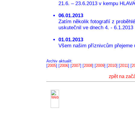
21.6. – 23.6.2013 v kempu HLAVA
06.01.2013
Zatím několik fotografií z proběh
uskutečnil ve dnech 4. - 6.1.2013 .
01.01.2013
Všem našim příznivcům přejeme ú
Archiv aktualit:
[
2005
] [
2006
] [
2007
] [
2008
] [
2009
] [
2010
] [
2011
] [
2
zpět na zač