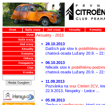
Úvod
Naše srazy
Jiné srazy
Aktuality
Kontakty
Aktuality - 2013
Úvod
Naše srazy
28.10.2013
Jiné srazy
Dalších pár slov k
proběhlému po
Aktuality
chatová osada Lužany 20.9. – 22.9
Kontakty
Odkazy
06.10.2013
Fotogalerie
Několik slov k
proběhlému podzim
Chat
chatová osada Lužany 20.9. – 22.9
Kronika
11.09.2013
Pozvánka na
, kt
sraz Citröen 2CV
22.9.2013, Nespeky - Ledce ...
05.08.2013
Zpráva z
, který se u
jarního srazu
Pro volnou chvilku