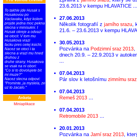
23.6.2013 v kempu HLAVATICE ..
To takhle jde Husak s
Husakovou po
27.06.2013
Vaclavaku, kdyz kolem
projde jedna moc pekna
Několik fotografií z
, 
jarního srazu
slecna v minisukni. I
21.6. – 23.6.2013 v kempu HLAVA
Husak okreje a odvazi
se otocit. V tom mu
Husakova vrazi
30.05.2013
facku pres celej ksicht.
Pozvánka na
,
Podzimní sraz 2013
Nacez se otoci i ta
slecna a vrazi mu hned
dnech 20.9. – 22.9.2013 v auto
druhou z
...
druhe strany. Husakova
se vsak na ni obori:
"Co si to dovolujete bit
07.04.2013
mi muze?"
Pár slov k letošnímu
Nacez slecna odpovi:
zimnímu sra
"Prominte, ja myslela, ze
uz to zacalo."
07.04.2013
...
Remeš 2013
Anketa
Miniaplikace
07.04.2013
...
Retromobile 2013
20.01.2013
Pozvánka na
, kte
Jarní sraz 2013