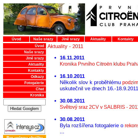
Úvod
Naše srazy
Jiné srazy
Aktuality
Kontakty
Aktuality - 2011
Úvod
Naše srazy
16.11.2011
Jiné srazy
Kronika Prvního Citroën klubu Prah
Aktuality
Kontakty
16.10.2011
Odkazy
Několik slov k proběhlému
podzim
Fotogalerie
uskutečnil ve dnech 16.-18.9.2011 
Chat
Kronika
30.08.2011
Světový sraz 2CV v SALBRIS - 201
30.08.2011
Byla rozšířena fotogalerie o
rekon
...
Pro volnou chvilku