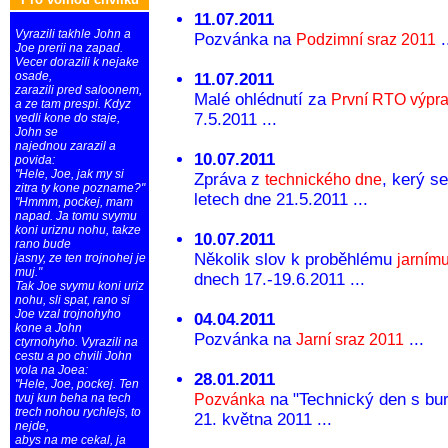
11.07.2011
Vyrazili takhle John a
Pozvánka na
.
Podzimní sraz 2011
Joe prerii na zapad.
Vecer dorazili k nejake
osade,
11.07.2011
zarazili pred saloonem,
Malé ohlédnutí za
První RTO výpr
a ze tam prespi. Kdyz
7.5.2011 ...
vedli kone do staje,
John se
najednou zarazil a
10.07.2011
povida:
"Hele, Joe, jak my si
Zpráva z
, kerý s
technického dne
zitra ty kone pozname?"
letech dne 21.5.2011 ...
"Hmmm, pockej, mam
napad. Ja tomu svymu
koni uriznu nohu, takze
10.07.2011
rano bude
Několik slov k proběhlému
jasny, ze ten trojnohej je
jarním
muj."
dnech 17.-19.6.2011 ...
Tak Joe svymu koni uriz
nohu, sli spat, rano si
Joe vzal trojnohyho
04.04.2011
kone a John
Pozvánka na
...
Jarní sraz 2011
ctyrnohyho. Vyrazili na
cestu a po chvili John
vola na Joea:
28.01.2011
"Hele, Joe, pockej. Ten
na "Technický den s bur
tvuj kun beha na tech
Pozvánka
trech nohou rychlejs, to
21. května 2011 ...
nejde,
abys na me cekal, ja