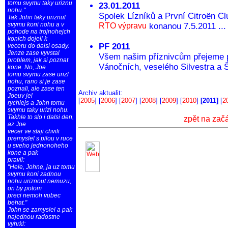
tomu svymu taky uriznu
23.01.2011
nohu."
Spolek Lízníků a První Citroën C
Tak John taky uriznul
svymu koni nohu a v
RTO výpravu
konanou 7.5.2011 ...
pohode na trojnohejch
konich dojeli k
PF 2011
veceru do dalsi osady.
Jenze zase vyvstal
Všem našim příznivcům přejeme p
problem, jak si poznat
Vánočních, veselého Silvestra a Š
kone. No, Joe
tomu svymu zase urizl
nohu, rano si je zase
poznali, ale zase ten
Archiv aktualit:
Joeuv jel
[
2005
] [
2006
] [
2007
] [
2008
] [
2009
] [
2010
]
[2011]
[
2
rychlejs a John tomu
svymu taky urizl nohu.
Takhle to slo i dalsi den,
zpět na zač
az Joe
vecer ve staji chvili
premyslel s pilou v ruce
u sveho jednonoheho
kone a pak
pravil:
"Hele, Johne, ja uz tomu
svymu koni zadnou
nohu uriznout nemuzu,
on by potom
preci nemoh vubec
behat."
John se zamyslel a pak
najednou radostne
vyhrkl: