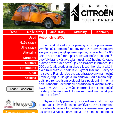
Úvod
Naše srazy
Jiné srazy
Aktuality
Kontakty
Rétromobile 2009
Úvod
Naše srazy
Letos jako každoročně jsme vyrazili na první víkend 
Jiné srazy
vyráželi už kolem páté hodiny ráno z Prahy. Po nezb
kterými si pak pobyt zpříjemňujeme, jsme kolem 17:00 
Aktuality
kolem půl desáté ráno pak parkovali naše auta poblíž v
Kontakty
otevřely brány výstavy a já musel ještě hodinu čekat 
Odkazy
hlavně prezentace srazů, jak posrazová informace Ital
000 eur!), tak především akce z letošního roku a také i 
Fotogalerie
akce roku sraz 75 hodin k 75. výročí Tractionu, který
Chat
na severu Francie. Jde o sraz, připravovaný na meziná
Francie, Anglie, Belgie a Holandska. Podle mého půjde
Kronika
další prezentaci jsem vystoupil já s posledními info
pak Francouzi, kteří budou pořádat další kachní světový
ICCCR v r.2012. Ze zbylých informací je asi nejdůležit
dealery příliš nepotěší! Hodně se diskutovalo a tak j
kolem půl čtvrté.
Zbytek soboty jsem tedy už využil jen k nákupu něj
objednal si díly. Večer jsme navštívili C42 na Champs 
poslední obměně totiž nedošlo k obsazení všech pater a
tak jsme byli vcelku brzy hotovi. I tak jsme ale do hote
Pro volnou chvilku