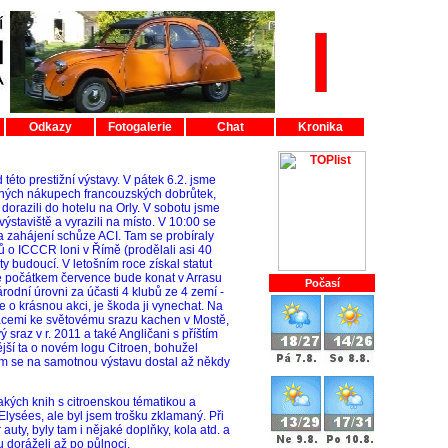
Odkazy
Fotogalerie
Chat
Kronika
této prestižní výstavy. V pátek 6.2. jsme
ytných nákupech francouzských dobrůtek,
dorazili do hotelu na Orly. V sobotu jsme
ýstaviště a vyrazili na místo. V 10:00 se
na zahájení schůze ACI. Tam se probíraly
ů o ICCCR loni v Římě (prodělali asi 40
ty budoucí. V letošním roce získal statut
 se počátkem července bude konat v Arrasu
Počasí
rodní úrovni za účasti 4 klubů ze 4 zemí -
 o krásnou akci, je škoda ji vynechat. Na
rmacemi ke světovému srazu kachen v Mostě,
 sraz v r. 2011 a také Angličani s příštím
ější ta o novém logu Citroen, bohužel
sem se na samotnou výstavu dostal až někdy
akých knih s citroenskou tématikou a
Elysées, ale byl jsem trošku zklamaný. Při
uty, byly tam i nějaké doplňky, kola atd. a
lu doráželi až po půlnoci.