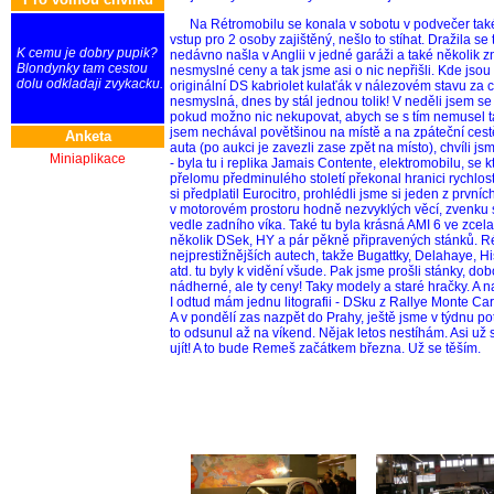
Na Rétromobilu se konala v sobotu v podvečer tak
vstup pro 2 osoby zajištěný, nešlo to stíhat. Dražila se
K cemu je dobry pupik?
nedávno našla v Anglii v jedné garáži a také několik 
Blondynky tam cestou
nesmyslné ceny a tak jsme asi o nic nepřišli. Kde jsou 
dolu odkladaji zvykacku.
originální DS kabriolet kulaťák v nálezovém stavu za 
nesmyslná, dnes by stál jednou tolik! V neděli jsem s
pokud možno nic nekupovat, abych se s tím nemusel ta
jsem nechával povětšinou na místě a na zpáteční cestě
Anketa
auta (po aukci je zavezli zase zpět na místo), chvíli j
Miniaplikace
- byla tu i replika Jamais Contente, elektromobilu, se 
přelomu předminulého století překonal hranici rychlo
si předplatil Eurocitro, prohlédli jsme si jeden z prvn
v motorovém prostoru hodně nezvyklých věcí, zvenku 
vedle zadního víka. Také tu byla krásná AMI 6 ve zcel
několik DSek, HY a pár pěkně připravených stánků. Ré
nejprestižnějších autech, takže Bugattky, Delahaye, H
atd. tu byly k vidění všude. Pak jsme prošli stánky, d
nádherné, ale ty ceny! Taky modely a staré hračky. A
I odtud mám jednu litografii - DSku z Rallye Monte Car
A v pondělí zas nazpět do Prahy, ještě jsme v týdnu p
to odsunul až na víkend. Nějak letos nestíhám. Asi už 
ujít! A to bude Remeš začátkem března. Už se těším.