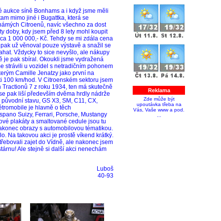
é aukce síně Bonhams a i když jsme měli
 tam mimo jiné i Bugattka, která se
známých Citroenů, navíc všechno za dost
ty doby, kdy jsem před 8 lety mohl koupit
cca 1 000 000,- Kč. Tehdy se mi zdála cena
e pak už věnoval pouze výstavě a snažil se
hat. Vždycky to sice nevyšlo, ale nákupy
 je pak sbíral. Okoukli jsme vydražená
sme strávili u vozidel s netradičním pohonem
kterým Camille Jenatzy jako první na
sti 100 km/hod. V Citroenském sektoru jsem
ích Tractionů 7 z roku 1934, ten má skutečně
Reklama
se pak liší především dvěma hrdly nádrže
Zde může být
a původní stavu, GS X3, SM, C11, CX,
upoutávka třeba na
tromobile je hlavně o těch
Vás, Vaše www a pod.
ispano Suizy, Ferrari, Porsche, Mustangy
...
obové plakáty a smaltované cedule jsou tu
 nakonec obrazy s automobilovou tématikou.
lo. Na takovou akci je prostě víkend krátký.
otřebovali zajet do Vídně, ale nakonec jsem
stárnu! Ale stejně si další akci nenechám
Luboš
40-93